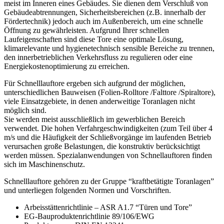
meist im Inneren eines Gebäudes. Sie dienen dem Verschluß von
Gebäudeabtrennungen, Sicherheitsbereichen (z.B. innerhalb der
Fördertechnik) jedoch auch im Außenbereich, um eine schnelle
Öffnung zu gewährleisten. Aufgrund Ihrer schnellen
Laufeigenschaften sind diese Tore eine optimale Lösung,
klimarelevante und hygienetechnisch sensible Bereiche zu trennen,
den innerbetrieblichen Verkehrsfluss zu regulieren oder eine
Energiekostenoptimierung zu erreichen.
Für Schnelllauftore ergeben sich aufgrund der möglichen,
unterschiedlichen Bauweisen (Folien-Rolltore /Falttore /Spiraltore),
viele Einsatzgebiete, in denen anderweitige Toranlagen nicht
möglich sind.
Sie werden meist ausschließlich im gewerblichen Bereich
verwendet. Die hohen Verfahrgeschwindigkeiten (zum Teil über 4
m/s und die Häufigkeit der Schließvorgänge im laufenden Betrieb
verursachen große Belastungen, die konstruktiv berücksichtigt
werden müssen. Spezialanwendungen von Schnellauftoren finden
sich im Maschinenschutz.
Schnelllauftore gehören zu der Gruppe “kraftbetätigte Toranlagen”
und unterliegen folgenden Normen und Vorschriften.
Arbeisstättenrichtlinie – ASR A1.7 “Türen und Tore”
EG-Bauproduktenrichtlinie 89/106/EWG